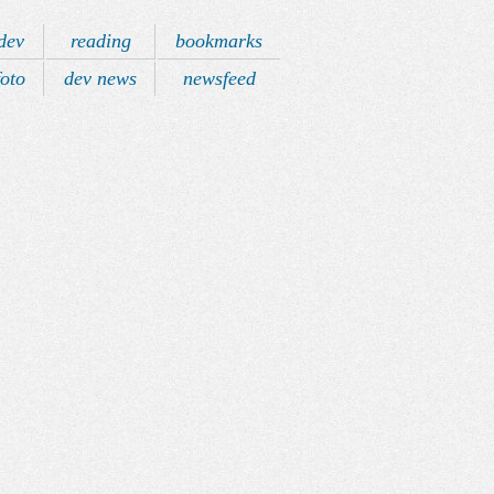
dev
reading
bookmarks
foto
dev news
newsfeed